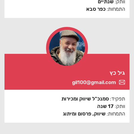
וותק:
שנתיים
התמחות:
כפר סבא
גיל כץ
gil100@gmail.com
תפקיד:
סמנכ"ל שיווק ומכירות
וותק:
17 שנה
התמחות:
שיווק, פרסום ומיתוג