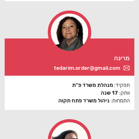
מרינה
tedarim.order@gmail.com
תפקיד:
מנהלת משרד פ"ת
וותק:
17 שנה
התמחות:
ניהול משרד פתח תקוה