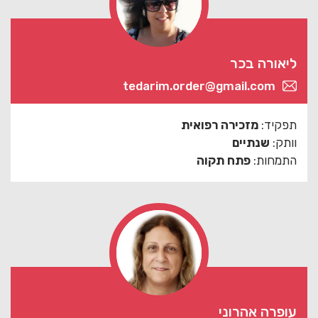
ליאורה בכר
tedarim.order@gmail.com
תפקיד:
מזכירה רפואית
וותק:
שנתיים
התמחות:
פתח תקוה
עופרה אהרוני