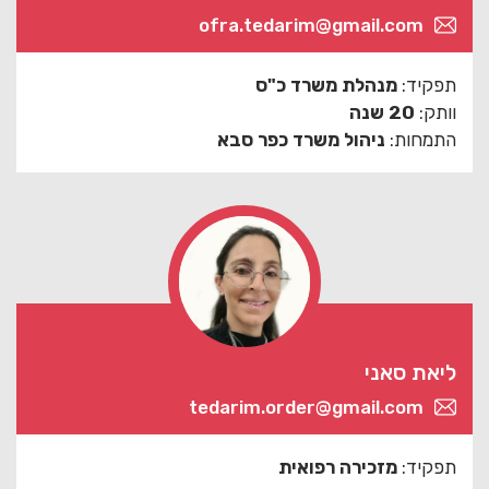
ofra.tedarim@gmail.com
תפקיד:
מנהלת משרד כ"ס
וותק:
20 שנה
התמחות:
ניהול משרד כפר סבא
ליאת סאני
tedarim.order@gmail.com
תפקיד:
מזכירה רפואית