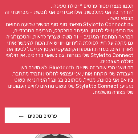
תכנון מנצח עטור פרסים * יכולת טעינה .
"הדרך בה אני מתלבשת, אילו אביזרים אני לובשת – מבחינתי זה
מבטא גישה.
עם Styletto Connect מצאתי סוף סוף מכשיר שמיעה התואם
את הרעיון שלי לסגנון. העיצוב החלקלק, הצבעים הטרנדיים,
המראה המתכתי המגניב – זה משהו שצריך לראות. והטכנולוגיה
גם מקלה על חיי: לסוללת הליתיום-יון יש את הכוח להימשך איתי
לאורך היום. בעזרת המטען הקומפקטי הקטן אני יכול לטעון את
Styletto Connect שלי בנוחות, גם כשאני בדרכים. אין חילופי
סוללה מעצבנים.
מה שאני הכי אוהב זה שיש לו Bluetooth. לא משנה לאן
העבודה שלי לוקחת אותי, אני עצמאי לחלוטין ותמיד מתחבר.
בין אם אני בכוונה, מטייל, מסתובב בג'ונגל העירוני או פשוט
מרגיע: Styletto Connect שלי פשוט מתאים לחיים העמוסים
שלי בצורה מושלמת.
פרטים נוספים