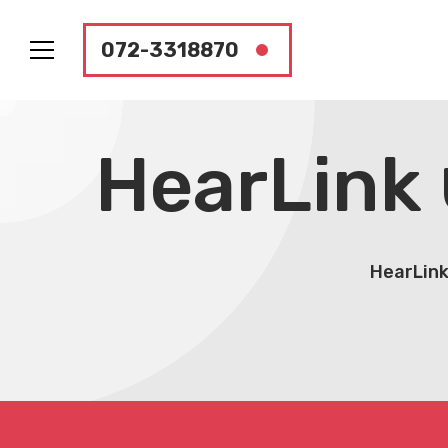
072-3318870
H