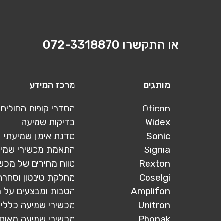
או התקשרו
072-3318870
מותגים
מרכז המידע
Oticon
הסדרי קופות החולים
Widex
בדיקות שמיעה
Sonic
סדנת אימון שמיעתי
Signia
התאמת מכשירי שמי
Rexton
טווח מחירים של מכש
Coselgi
מחלקת טינטון וסחרח
Amplifon
הטבות ומבצעים על 
Unitron
מכשירי שמיעה כללי
Phonak
מכשירי שמיעה מאוח