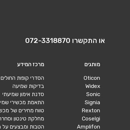
או התקשרו
072-3318870
מותגים
מרכז המידע
Oticon
הסדרי קופות החולים
Widex
בדיקות שמיעה
Sonic
סדנת אימון שמיעתי
Signia
התאמת מכשירי שמי
Rexton
טווח מחירים של מכש
Coselgi
מחלקת טינטון וסחרח
Amplifon
הטבות ומבצעים על 