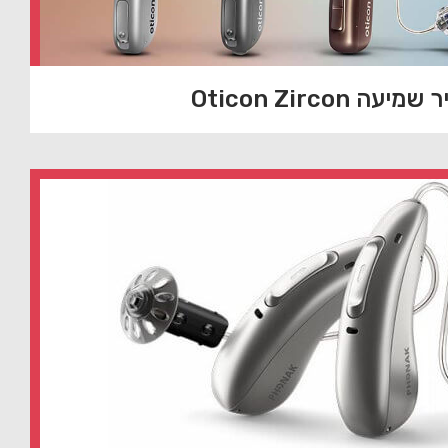
עה Oticon Zircon