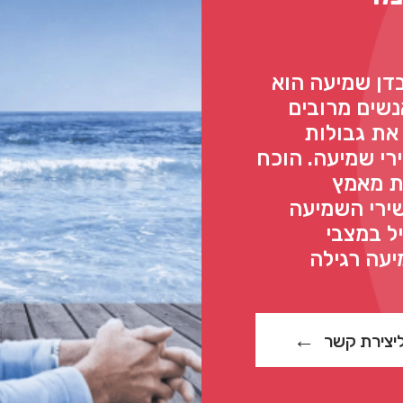
דן שמיעה הוא
שים מרובים
 Oticon Opn S שובר את גבולות
י שמיעה. הוכח
ת מאמץ
ירי השמיעה
עיל במצבי
עה רגילה
יצירת קשר