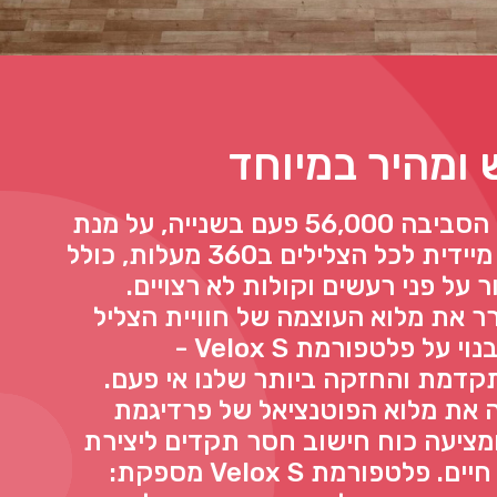
ומהיר במיוחד
מעבד שדוגם את הסביבה 56,000 פעם בשנייה, על מנת
לתת לכם תגובה מיידית לכל הצלילים ב360 מעלות, כולל
ר על פני רעשים וקולות לא רצויים.
 משחרר את מלוא העוצמה של חוויית הצליל
הפתוחה Opn S בנוי על פלטפורמת Velox S -
דמת והחזקה ביותר שלנו אי פעם.
 את מלוא הפוטנציאל של פרדיגמת
מציעה כוח חישוב חסר תקדים ליצירת
הבדלים משתנים חיים. פלטפורמת Velox S מספקת: