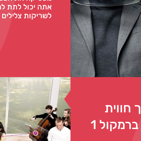
אתה יכול לתת למ
לשריקות צלילים
ניק לך חווית
סאונד של 360⁰ ממיקוד ברמקול 1