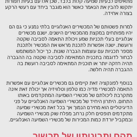
מתאימים לבעיות שמיעה קלות בלבד, שכן אלו עם בעיות חמורות
יתקשו להבין את הנאמר כאשר הוא מוגבר ביחד עם רעשי הרקע
בצורה אחידה.
למרות פשטותם של המכשירים האנלוגיים בלתי נמנע כי גם הם
יהיו מפותחים במקצת מהמכשירים הישנים. ישנם מכשירים
אנלוגיים בעלי תכניות שמע ויכולת התאמה לסביבה שקטה
ורועשת. ישנה אפשרות לתכנת מראש את המכשיר ולתכנת
מספר תכניות עם עוצמות הגברה שונות. כך יכול המשתמש
לבחור לדוגמה בתכנית המתאימה לסביבה שקטה בה ההגברה
תהיה חזקה יותר או תוכנית המתאימה לסביבה רועשת בה
ההגברה תהיה חלשה.
בנוסף לפונקציה זאת קיימים גם מכשירים אנלוגיים עם אפשרות
התאמה למכשירי מדיה כמו טלפון וטלוויזיה אך יכולת זאת אינה
מתקרבת ליכולתם של מכשירי השמיעה המתקדמים באותו
התחום. היתרון היחיד של מכשירי השמיעה האנלוגיים על פני
הדיגיטליים הוא מחירם הנמוך אך בכל זאת מכשירי שמיעה
מתקדמים תופסים חלק נרחב מפלח שוק מכשירי השמיעה
ובמקביל יורדת כמות המכירות של מכשירי השמיעה האנלוגיים.
מהם יתרונותיו של מכשיר