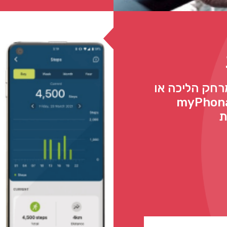
רחק הליכה או
רות להגדרת יעדים היישום myPhonak
ת