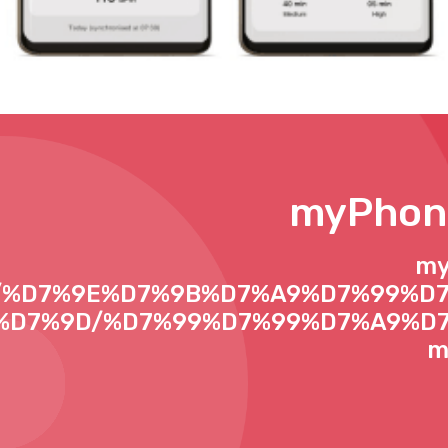
myP
/he/%D7%9E%D7%9B%D7%A9%D7%99%D
%D7%9D/%D7%99%D7%99%D7%A9%D7
m