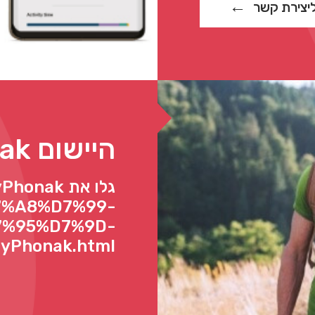
יצירת קשר
היישום myPhonak
גלו את honak
7%A8%D7%99-
%95%D7%9D-
yPhonak.html