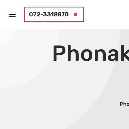
072-3318870
Phonak Audeo