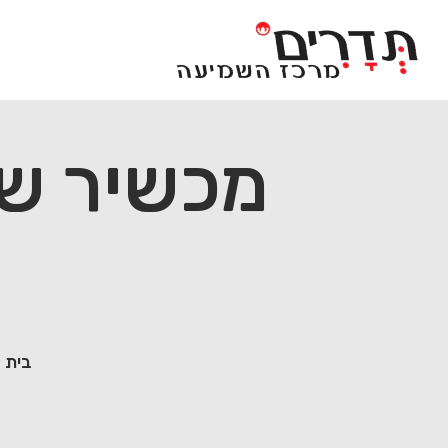
Ski
t
conten
בית
»