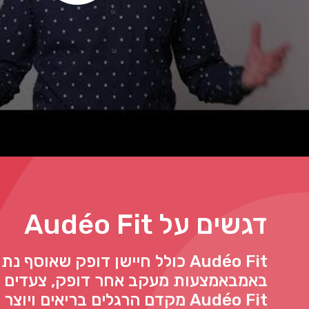
דגשים על Audéo Fit
Audéo Fit כולל חיישן דופק שאוסף נ
באמבאמצעות מעקב אחר דופק, צעדים ור
Audéo Fit מקדם הרגלים בריאים ו