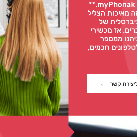
של איכות חיים כאשר הוא מצומד ליישום myPhonak.**
 מאיכות הצליל
יות האוניברסלית של
וברים, אז מכשירי
רכם. תיהנו ממספר
 להתחבר לטלפונים חכמים,
יצירת קשר