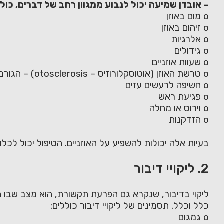
– אובדן שמיעה יכול לנבוע ממגוון רחב של דברים, כולל
o מום באוזן
o זיהום באוזן
o אלרגיות
o גידולים
o שעוות אוזניים
o טרשת האוזן (אוטוסקלורוזיס – otosclerosis) – הגורמת לחרשות. הפרעה תורשתית הקשורה לזיהום דלקתי כרוני במעטפת הפנימית של האוזן הגורמת לספיגת עצם.
o חשיפה לרעשים עזים
o פגיעת ראש
o וירוס או מחלה
o הזדקנות
בעיות אלה יכולות להשפיע על האוזניים. הטיפול יכול לכלו
2. ליקויי דיבור
ליקוי בדיבור, שנקרא גם הפרעת תקשורת, הוא מצב שבו הא
כלל וכלל. תסמינים של ליקויי דיבור כוללים:
o גמגום