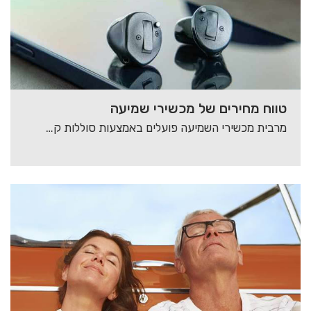
טווח מחירים של מכשירי שמיעה
מרבית מכשירי השמיעה פועלים באמצעות סוללות קטנות, בגדלים שונים, המותאמים באופן פרטני למכשיר השמיעה. אביזרי…