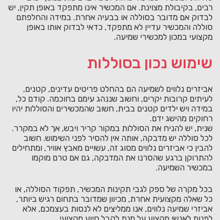
רבים, בקיבולת מצוינת. אם המכשיר אינו מתפקד באופן תקין, יש
לבדוק אם מדובר בסוללה או בבעיה אחרת. במידה והחלפתם
סוללה והמכשיר עדיין לא מתפקד, כדאי לבדוק אותו באופן
מקצועי במכון למכשירי שמיעה.
שימוש נכון בסוללות
אביזרים נלווים לשמיעה הם בהחלט פריטים עדינים, קטנים,
לעיתים קרובות יקרים, וחשוב שננהג עימם בחוכמה. קודם כל,
במידה ויש ילדים קטנים בבית, חשוב שהמכשירים והסוללות יהיו
רחוקים מהישג ידם.
שנית, יש להניח את הסוללות במקור קריר ויבש, אך לא במקרר.
לכל סוללה יש מדבקה, אותה אין להסיר לפני השימוש. חשוב
להבין כי אביזרים נלווים מסוג זה, עשויים מאבץ אוויר, ומתחילים
להתרוקן ברגע שהסרנו את המדבקה, גם אם טרם מוקמו
במכשיר השמיעה.
בכל מקרה של ספק לגבי תקינות המכשיר, תפקוד הסוללה, או
כל שאלה מקצועית אחרת, מכיוון שמדובר בתחום רגיש ביותר,
אביזרי שמיעה נלווים, אנו ממליצים לא לנסות בעצמכם, אלא
לפנות לאנשי מקצוע על מנת לקבל סיוע מקצועי.