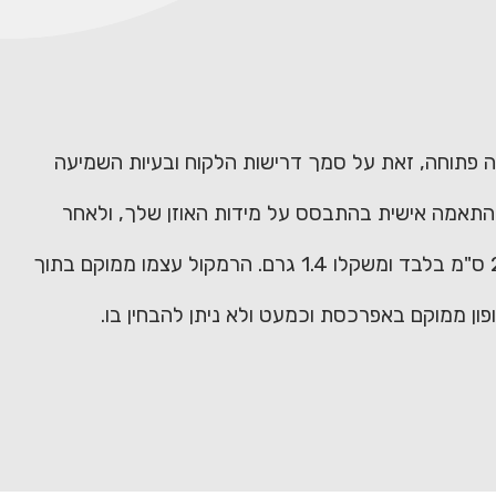
מה פתוחה, זאת על סמך דרישות הלקוח ובעיות השמיעה
 בהתאמה אישית בהתבסס על מידות האוזן שלך, ולאחר
גופו של מכשיר השמיעה ממוקם באופן דיסקרטי מאחורי האוזן. גודלו הינו 2 ס"מ בלבד ומשקלו 1.4 גרם. הרמקול עצמו ממוקם בתוך
ון ממוקם באפרכסת וכמעט ולא ניתן להבחין בו.