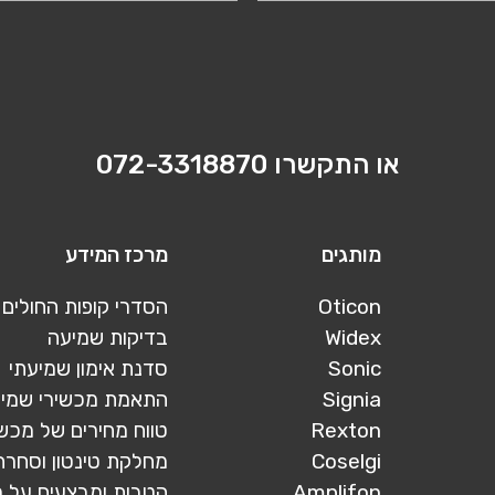
או התקשרו
072-3318870
מותגים
מרכז המידע
Oticon
הסדרי קופות החולים
Widex
בדיקות שמיעה
Sonic
סדנת אימון שמיעתי
Signia
התאמת מכשירי שמי
Rexton
טווח מחירים של מכש
Coselgi
מחלקת טינטון וסחרח
Amplifon
הטבות ומבצעים על 