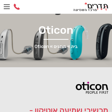
Ski
t
conten
Oticon
בית
»
מותגים
»
Oticon
מכשירי שמיעה אוטיקון -